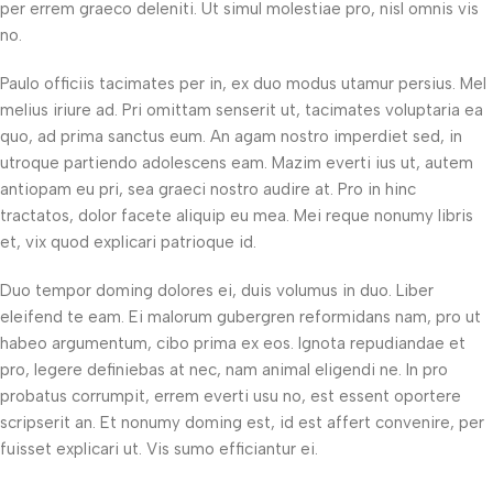
per errem graeco deleniti. Ut simul molestiae pro, nisl omnis vis
no.
Paulo officiis tacimates per in, ex duo modus utamur persius. Mel
melius iriure ad. Pri omittam senserit ut, tacimates voluptaria ea
quo, ad prima sanctus eum. An agam nostro imperdiet sed, in
utroque partiendo adolescens eam. Mazim everti ius ut, autem
antiopam eu pri, sea graeci nostro audire at. Pro in hinc
tractatos, dolor facete aliquip eu mea. Mei reque nonumy libris
et, vix quod explicari patrioque id.
Duo tempor doming dolores ei, duis volumus in duo. Liber
eleifend te eam. Ei malorum gubergren reformidans nam, pro ut
habeo argumentum, cibo prima ex eos. Ignota repudiandae et
pro, legere definiebas at nec, nam animal eligendi ne. In pro
probatus corrumpit, errem everti usu no, est essent oportere
scripserit an. Et nonumy doming est, id est affert convenire, per
fuisset explicari ut. Vis sumo efficiantur ei.