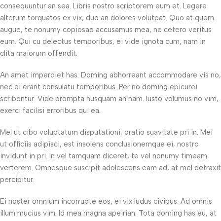
consequuntur an sea. Libris nostro scriptorem eum et. Legere
alterum torquatos ex vix, duo an dolores volutpat. Quo at quem
augue, te nonumy copiosae accusamus mea, ne cetero veritus
eum. Qui cu delectus temporibus, ei vide ignota cum, nam in
clita maiorum offendit.
An amet imperdiet has. Doming abhorreant accommodare vis no,
nec ei erant consulatu temporibus. Per no doming epicurei
scribentur. Vide prompta nusquam an nam. Iusto volumus no vim,
exerci facilisi erroribus qui ea.
Mel ut cibo voluptatum disputationi, oratio suavitate pri in. Mei
ut officiis adipisci, est insolens conclusionemque ei, nostro
invidunt in pri. In vel tamquam diceret, te vel nonumy timeam
verterem. Omnesque suscipit adolescens eam ad, at mel detraxit
percipitur.
Ei noster omnium incorrupte eos, ei vix ludus civibus. Ad omnis
illum mucius vim. Id mea magna apeirian. Tota doming has eu, at