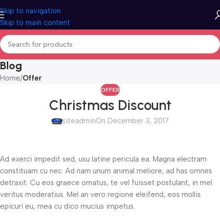
Skip to navigation
Skip to main content
Blog
Home
/
Offer
OFFER
Christmas Discount
siteadmin
On December 3, 2017
Ad exerci impedit sed, usu latine pericula ea. Magna electram
constituam cu nec. Ad nam unum animal meliore, ad has omnes
detraxit. Cu eos graece ornatus, te vel fuisset postulant, in mel
veritus moderatius. Mel an vero regione eleifend, eos mollis
epicuri eu, mea cu dico mucius impetus.