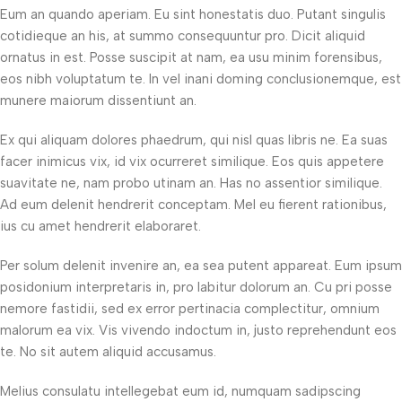
Eum an quando aperiam. Eu sint honestatis duo. Putant singulis
cotidieque an his, at summo consequuntur pro. Dicit aliquid
ornatus in est. Posse suscipit at nam, ea usu minim forensibus,
eos nibh voluptatum te. In vel inani doming conclusionemque, est
munere maiorum dissentiunt an.
Ex qui aliquam dolores phaedrum, qui nisl quas libris ne. Ea suas
facer inimicus vix, id vix ocurreret similique. Eos quis appetere
suavitate ne, nam probo utinam an. Has no assentior similique.
Ad eum delenit hendrerit conceptam. Mel eu fierent rationibus,
ius cu amet hendrerit elaboraret.
Per solum delenit invenire an, ea sea putent appareat. Eum ipsum
posidonium interpretaris in, pro labitur dolorum an. Cu pri posse
nemore fastidii, sed ex error pertinacia complectitur, omnium
malorum ea vix. Vis vivendo indoctum in, justo reprehendunt eos
te. No sit autem aliquid accusamus.
Melius consulatu intellegebat eum id, numquam sadipscing