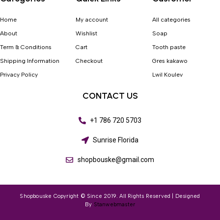
Home
My account
All categories
About
Wishlist
Soap
Term & Conditions
Cart
Tooth paste
Shipping Information
Checkout
Gres kakawo
Privacy Policy
Lwil Koulev
CONTACT US
+1 786 720 5703
Sunrise Florida
shopbouske@gmail.com
Shopbouske Copyright © Since 2019. All Rights Reserved | Designed
By
Stanwebmaster